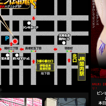
8/6(木
リ！
ビン
本日