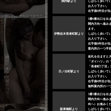
関内駅より
しばらく歩いてい
お入り下さい。
右手側4件目が当
3番6番出口を出
関内方向へ進み
ます。
伊勢佐木長者町駅より
しばらく歩いてい
お入り下さい。
右手側4件目が当
案内所の一つ手
改札を出ますと
「ダイハツ」の
「長者町5丁目
日ノ出町駅より
しばらく歩いてい
お入り下さい。
右手側4件目が当
無料案内所の一
3番5番出口を出
関内方向へ進み
向へ）お進みく
阪東橋駅より
しばらく歩いてい