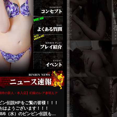
) 【期待の新人・本入店】幻級のレア参戦もア
ビン伝説HPをご覧の皆様！！！
おはようございます！！！
8/6（水）のビンビン伝説も…