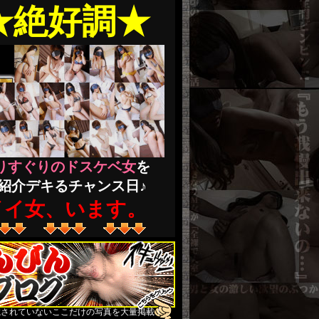
★絶好調★
りすぐりのドスケベ女
を
紹介デキるチャンス日♪
イイ女、います。
★本入店決定★
『
らん
』
新人
さん
載されていないここだけの写真を大量掲載！