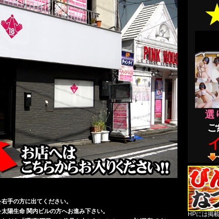
選
ご
祝
を右手の方に出てください。
を太陽生命 関内ビルの方へお進み下さい。
HPには掲