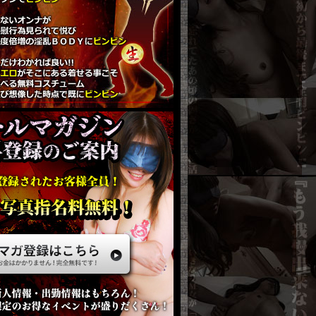
出勤
があるかないかのレア参戦
めちゃ×２濃厚プレイ
なので
指名様の帰りが早いんです♪
『
星羅
』
SS級
さん
さん
らら
さん
はる
さん
・
・