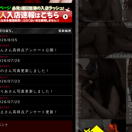
華人気
スケベまで…
びたい放題
』で
精○出し放題
!!
い目満載の休日です(^^♪
『
早
い者
勝
ち』
の女性も
026/8/05
約/ご来店お待ちしております!!
らんさん高得点アンケート公開！
45-264-2644
026/07/26
新】狙い目…どこでイキますか！？
しのさん写真更新しました！
は受付型のホテルヘルスですので
23:59まで受付中★
026/07/23
夜遅く
関係なし！
まりあさん写真更新しました！
でも
時間ギリギリまで受付中です！
026/07/20
さえさん高得点アンケート更新！
ベント