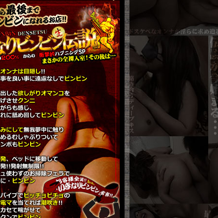
から
高評価アンケート
が凄い♪
性の目を惹きつけるオンナ！
抜群
で
間違
いなく
狙
い
目
です！
『
ななえ
』さん
↑本来月曜日限定で