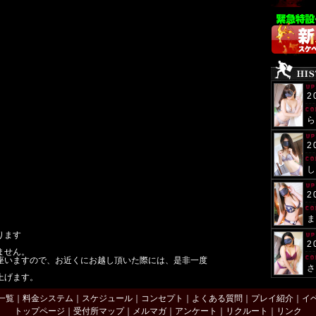
豪
『
選
狙
ど
2
ご予
0
2
【21時更
当店
★
2
ります
お
2
ません。
座いますので、お近くにお越し頂いた際には、是非一度
上げます。
一覧
｜
料金システム
｜
スケジュール
｜
コンセプト
｜
よくある質問
｜
プレイ紹介
｜
イ
トップページ
｜
受付所マップ
｜
メルマガ
｜
アンケート
｜
リクルート
｜
リンク