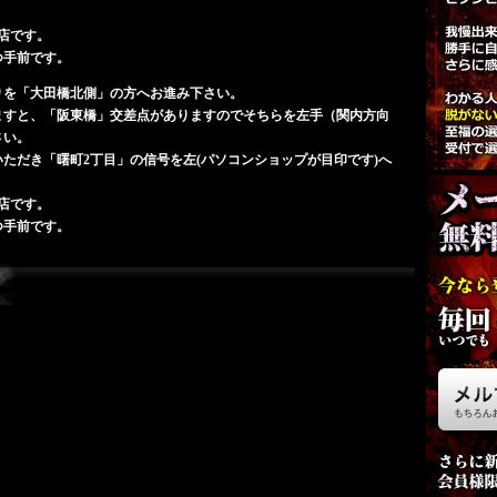
月1
店です。
本
つ手前です。
りを「大田橋北側」の方へお進み下さい。
S
ますと、「阪東橋」交差点がありますのでそちらを左手（関内方向
さい。
ただき「曙町2丁目」の信号を左(パソコンショップが目印です)へ
店です。
つ手前です。
ひな