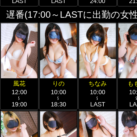
LAST
LAST
24:00
21
遅番(17:00～LASTに出勤の女性
風花
りの
ちなみ
も
12:00
10:00
10:00
10
～
～
～
19:00
18:30
LAST
LA