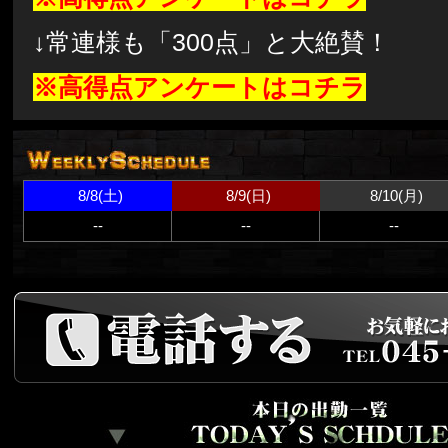
↓常連様も「300点」と大絶賛！
※高得点アンケートはコチラ
8/8(土)
8/9(日)
8/10(月)
--
--
--
電話する