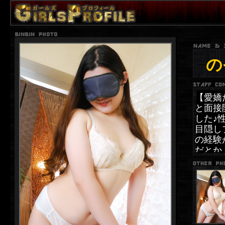
の
【愛嬌
と面接
した♪
目隠し
の経験
だとか
中】を
高まっ
な状況
す♪※
びちょ
くりた
下さい