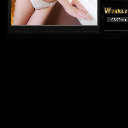
↓フェ
※高得
08/07(金)
--